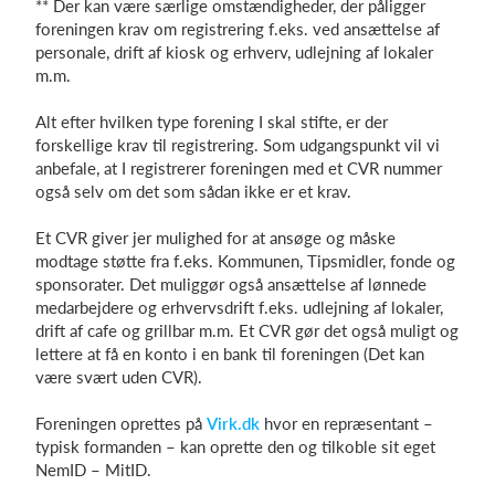
** Der kan være særlige omstændigheder, der påligger
foreningen krav om registrering f.eks. ved ansættelse af
personale, drift af kiosk og erhverv, udlejning af lokaler
m.m.
Alt efter hvilken type forening I skal stifte, er der
forskellige krav til registrering. Som udgangspunkt vil vi
anbefale, at I registrerer foreningen med et CVR nummer
også selv om det som sådan ikke er et krav.
Et CVR giver jer mulighed for at ansøge og måske
modtage støtte fra f.eks. Kommunen, Tipsmidler, fonde og
sponsorater. Det muliggør også ansættelse af lønnede
medarbejdere og erhvervsdrift f.eks. udlejning af lokaler,
drift af cafe og grillbar m.m. Et CVR gør det også muligt og
lettere at få en konto i en bank til foreningen (Det kan
være svært uden CVR).
Foreningen oprettes på
Virk.dk
hvor en repræsentant –
typisk formanden – kan oprette den og tilkoble sit eget
NemID – MitID.