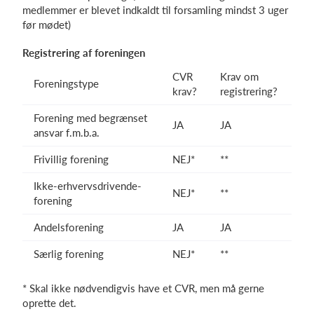
medlemmer er blevet indkaldt til forsamling mindst 3 uger
før mødet)
Registrering af foreningen
CVR
Krav om
Foreningstype
krav?
registrering?
Forening med begrænset
JA
JA
ansvar f.m.b.a.
Frivillig forening
NEJ*
**
Ikke-erhvervsdrivende-
NEJ*
**
forening
Andelsforening
JA
JA
Særlig forening
NEJ*
**
* Skal ikke nødvendigvis have et CVR, men må gerne
oprette det.