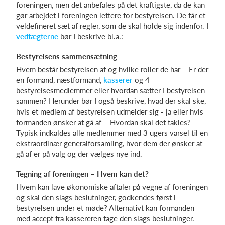
foreningen, men det anbefales på det kraftigste, da de kan
gør arbejdet i foreningen lettere for bestyrelsen. De får et
veldefineret sæt af regler, som de skal holde sig indenfor. I
vedtægterne
bør I beskrive bl.a.:
Bestyrelsens sammensætning
Hvem består bestyrelsen af og hvilke roller de har – Er der
en formand, næstformand,
kasserer
og 4
bestyrelsesmedlemmer eller hvordan sætter I bestyrelsen
sammen? Herunder bør I også beskrive, hvad der skal ske,
hvis et medlem af bestyrelsen udmelder sig - ja eller hvis
formanden ønsker at gå af – Hvordan skal det takles?
Typisk indkaldes alle medlemmer med 3 ugers varsel til en
ekstraordinær generalforsamling, hvor dem der ønsker at
gå af er på valg og der vælges nye ind.
Tegning af foreningen – Hvem kan det?
Hvem kan lave økonomiske aftaler på vegne af foreningen
og skal den slags beslutninger, godkendes først i
bestyrelsen under et møde? Alternativt kan formanden
med accept fra kassereren tage den slags beslutninger.