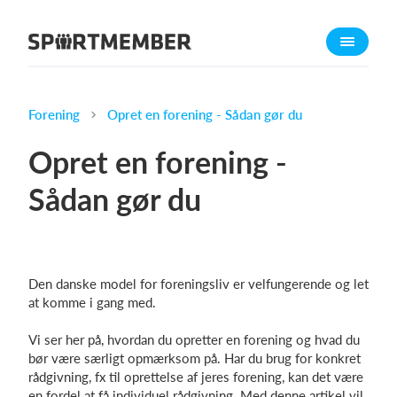
About SportMember
About us
Meet us
Forening
Opret en forening - Sådan gør du
Career
Opret en forening -
Features
Sådan gør du
Calendar
Membership fee
Website
Den danske model for foreningsliv er velfungerende og let
Team App
at komme i gang med.
Ticket system
Vi ser her på, hvordan du opretter en forening og hvad du
bør være særligt opmærksom på. Har du brug for konkret
What does it cost?
rådgivning, fx til oprettelse af jeres forening, kan det være
English (UK)
en fordel at få individuel rådgivning. Med denne artikel vil