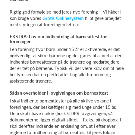
Rigtig god fornøjelse med jeres nye forening – Vi håber I
kan bruge vores
Gratis Onlinesystem
til at gøre arbejdet
med styringen af foreningen lettere.
EKSTRA: Lov om indhentning af børneattest for
foreninger
I en forening hvor børn under 15 år er aktiverede, er det
nødvendigt at sikre børnene og det gøres bl.a. ved at der
indhentes børneattester på de trænere og medarbejdere,
der er tæt på børnene. Typisk vil der være krav om at hele
bestyrelsen har en pletfri attest og alle trænerne og
assisterende trænere.
Sådan overholder I lovgivningen om børneattest
I skal indhente børneattester på alle aktive voksne i
foreningen, der beskæftiger sig med unge under 15 år.
Dem skal i have i arkiv (husk GDPR lovgivningen, så
dokumenterne ligger digitalt sikret – F.eks. på dropbox. I
skal derefter indsende en erklæring om, at I efterlever
reglerne for indhentning af børneattest til jeres lokale