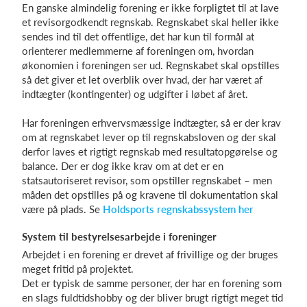
En ganske almindelig forening er ikke forpligtet til at lave
et revisorgodkendt regnskab. Regnskabet skal heller ikke
sendes ind til det offentlige, det har kun til formål at
orienterer medlemmerne af foreningen om, hvordan
økonomien i foreningen ser ud. Regnskabet skal opstilles
så det giver et let overblik over hvad, der har været af
indtægter (kontingenter) og udgifter i løbet af året.
Har foreningen erhvervsmæssige indtægter, så er der krav
om at regnskabet lever op til regnskabsloven og der skal
derfor laves et rigtigt regnskab med resultatopgørelse og
balance. Der er dog ikke krav om at det er en
statsautoriseret revisor, som opstiller regnskabet – men
måden det opstilles på og kravene til dokumentation skal
være på plads. Se
Holdsports regnskabssystem her
System til bestyrelsesarbejde i foreninger
Arbejdet i en forening er drevet af frivillige og der bruges
meget fritid på projektet.
Det er typisk de samme personer, der har en forening som
en slags fuldtidshobby og der bliver brugt rigtigt meget tid