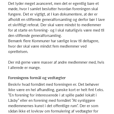
Det lyder meget avanceret, men det er egentlig bare et
møde, hvor I samlet beslutter hvordan foreningen skal
fungere. Det er vigtigt, at I kan dokumentere, at der er
afholdt en stiftende generalforsamling og derfor bør I lave
et skriftligt referat. Der skal være mindst to medlemmer
for at starte en forening- og I skal naturligvis være med til
den stiftende generalforsamling.
Bemærk flere Kommuner har særlige krav til deltagere,
hvor der skal være mindst fem medlemmer ved
oprettelsen.
Der må gerne være masser af andre medlemmer med, hvis
I allerede er mange.
Foreningens formål og vedtægter
Beskriv hvad formålet med foreningen er. Det behøver
ikke være en hel afhandling, ganske kort er helt fint f.eks.
”En forening for interesserede i at spille padel lokalt i
Låsby” eller en forening med formålet ”At synliggøre
medlemmernes kunst i det offentlige rum”. Der er som
sådan ikke et lovkrav om formulering af vedtægter for